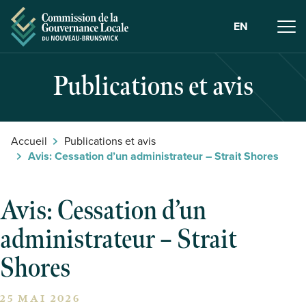
Skip to Content
EN
Publications et avis
Accueil
Publications et avis
Avis: Cessation d’un administrateur – Strait Shores
Avis: Cessation d’un
administrateur – Strait
Shores
25 MAI 2026