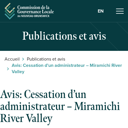
Skip to Content
EN
Publications et avis
Accueil
Publications et avis
Avis: Cessation d’un administrateur – Miramichi River
Valley
Avis: Cessation d’un
administrateur – Miramichi
River Valley