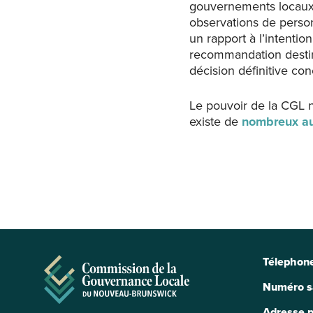
gouvernements locaux.
observations de person
un rapport à l’intent
recommandation destiné
décision définitive con
Le pouvoir de la CGL n
existe de
nombreux au
Télephone
Numéro sa
Adresse p