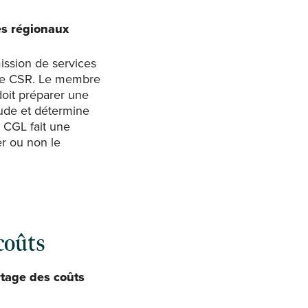
es régionaux
ission de services
re CSR. Le membre
 doit préparer une
ude et détermine
la CGL fait une
r ou non le
coûts
tage des coûts