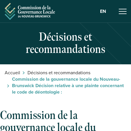
Skip to Content
EN
Décisions et
recommandations
Accueil
Décisions et recommandations
Commission de la gouvernance locale du Nouveau-
Brunswick Décision relative à une plainte concernant
le code de déontologie :
Commission de la
gouvernance locale du